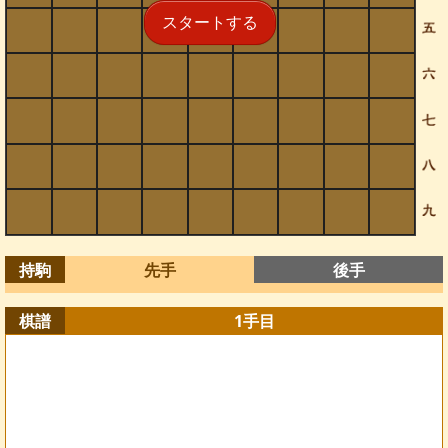
スタートする
持駒
先手
後手
棋譜
1
手目