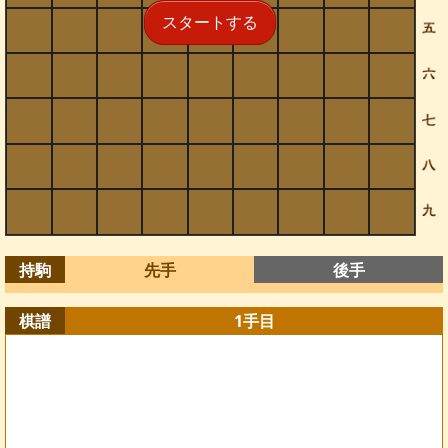
スタートする
持駒
先手
後手
棋譜
1
手目