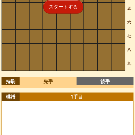
スタートする
持駒
先手
後手
棋譜
1
手目