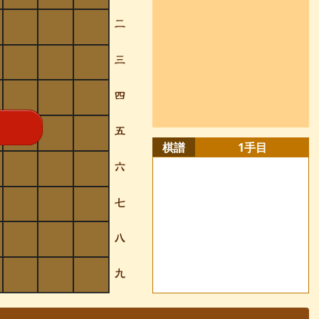
棋譜
1
手目