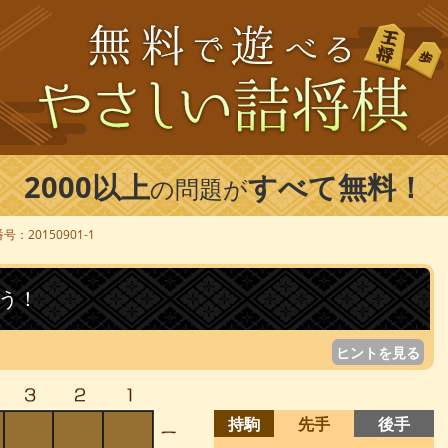
2000以上
すべて無料！
の問題が
号：20150901-1
う！
ヒントを見る
持駒
先手
後手